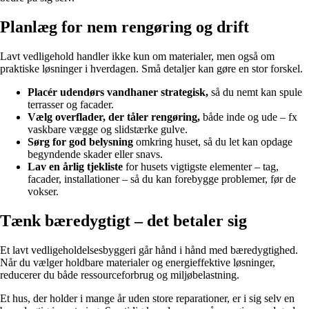
Planlæg for nem rengøring og drift
Lavt vedligehold handler ikke kun om materialer, men også om
praktiske løsninger i hverdagen. Små detaljer kan gøre en stor forskel.
Placér udendørs vandhaner strategisk,
så du nemt kan spule
terrasser og facader.
Vælg overflader, der tåler rengøring,
både inde og ude – fx
vaskbare vægge og slidstærke gulve.
Sørg for god belysning
omkring huset, så du let kan opdage
begyndende skader eller snavs.
Lav en årlig tjekliste
for husets vigtigste elementer – tag,
facader, installationer – så du kan forebygge problemer, før de
vokser.
Tænk bæredygtigt – det betaler sig
Et lavt vedligeholdelsesbyggeri går hånd i hånd med bæredygtighed.
Når du vælger holdbare materialer og energieffektive løsninger,
reducerer du både ressourceforbrug og miljøbelastning.
Et hus, der holder i mange år uden store reparationer, er i sig selv en