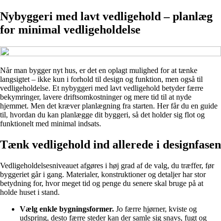
Nybyggeri med lavt vedligehold – planlæg
for minimal vedligeholdelse
Når man bygger nyt hus, er det en oplagt mulighed for at tænke
langsigtet – ikke kun i forhold til design og funktion, men også til
vedligeholdelse. Et nybyggeri med lavt vedligehold betyder færre
bekymringer, lavere driftsomkostninger og mere tid til at nyde
hjemmet. Men det kræver planlægning fra starten. Her får du en guide
til, hvordan du kan planlægge dit byggeri, så det holder sig flot og
funktionelt med minimal indsats.
Tænk vedligehold ind allerede i designfasen
Vedligeholdelsesniveauet afgøres i høj grad af de valg, du træffer, før
byggeriet går i gang. Materialer, konstruktioner og detaljer har stor
betydning for, hvor meget tid og penge du senere skal bruge på at
holde huset i stand.
Vælg enkle bygningsformer.
Jo færre hjørner, kviste og
udspring, desto færre steder kan der samle sig snavs, fugt og