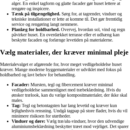
alger. En enkel tagform og glatte facader gør huset lettere at
rengøre og inspicere.
Tænk på tilgængelighed.
Sørg for, at tagrender, vinduer og
tekniske installationer er lette at komme til. Det gør fremtidig
service og rengøring langt nemmere.
Planlæg for holdbarhed.
Overvej, hvordan sol, vind og regn
påvirker huset. En overdækket terrasse eller et udhæng kan
beskytte facaden og forlænge levetiden på materialerne.
Vælg materialer, der kræver minimal pleje
Materialevalget er afgørende for, hvor meget vedligeholdelse huset
kræver. Mange moderne byggematerialer er udviklet med fokus på
holdbarhed og lavt behov for behandling.
Facader:
Mursten, tegl og fibercement kræver minimal
vedligeholdelse sammenlignet med træbeklædning. Hvis du
ønsker trælook, kan du vælge kompositmaterialer, der ikke skal
males.
Tag:
Tegl og betontagsten har lang levetid og kræver kun
lejlighedsvis rensning. Undgå tagpap på store flader, hvis du vil
minimere risikoen for utætheder.
Vinduer og døre:
Vælg træ/alu-vinduer, hvor den udvendige
aluminiumsbeklædning beskytter træet mod vejrliget. Det sparer