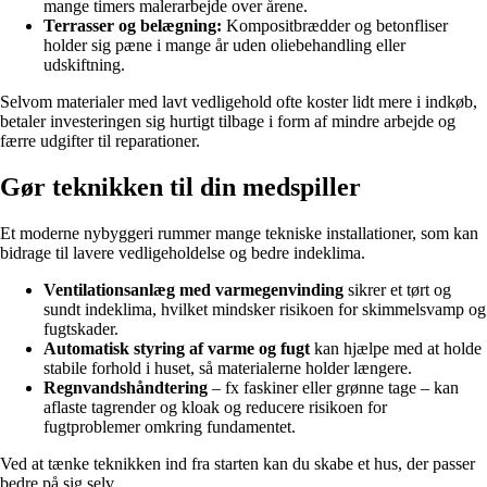
mange timers malerarbejde over årene.
Terrasser og belægning:
Kompositbrædder og betonfliser
holder sig pæne i mange år uden oliebehandling eller
udskiftning.
Selvom materialer med lavt vedligehold ofte koster lidt mere i indkøb,
betaler investeringen sig hurtigt tilbage i form af mindre arbejde og
færre udgifter til reparationer.
Gør teknikken til din medspiller
Et moderne nybyggeri rummer mange tekniske installationer, som kan
bidrage til lavere vedligeholdelse og bedre indeklima.
Ventilationsanlæg med varmegenvinding
sikrer et tørt og
sundt indeklima, hvilket mindsker risikoen for skimmelsvamp og
fugtskader.
Automatisk styring af varme og fugt
kan hjælpe med at holde
stabile forhold i huset, så materialerne holder længere.
Regnvandshåndtering
– fx faskiner eller grønne tage – kan
aflaste tagrender og kloak og reducere risikoen for
fugtproblemer omkring fundamentet.
Ved at tænke teknikken ind fra starten kan du skabe et hus, der passer
bedre på sig selv.