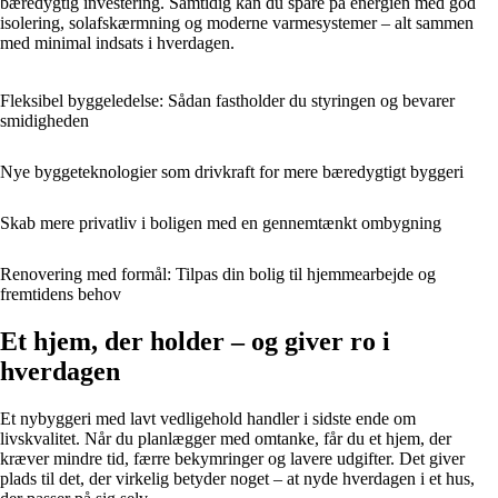
bæredygtig investering. Samtidig kan du spare på energien med god
isolering, solafskærmning og moderne varmesystemer – alt sammen
med minimal indsats i hverdagen.
Fleksibel byggeledelse: Sådan fastholder du styringen og bevarer
smidigheden
Nye byggeteknologier som drivkraft for mere bæredygtigt byggeri
Skab mere privatliv i boligen med en gennemtænkt ombygning
Renovering med formål: Tilpas din bolig til hjemmearbejde og
fremtidens behov
Et hjem, der holder – og giver ro i
hverdagen
Et nybyggeri med lavt vedligehold handler i sidste ende om
livskvalitet. Når du planlægger med omtanke, får du et hjem, der
kræver mindre tid, færre bekymringer og lavere udgifter. Det giver
plads til det, der virkelig betyder noget – at nyde hverdagen i et hus,