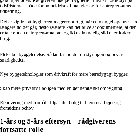
garantiperioden. Rådgiveren hjælper bygherren med at holde styr på
tidsfristerne – både for anmeldelse af mangler og for entreprenørens
udbedring.
Det er vigtigt, at bygherren reagerer hurtigt, når en mangel opdages. Jo
længere tid der går, desto sværere kan det blive at dokumentere, at der
er tale om en entreprenørmangel og ikke almindelig slid eller forkert
brug.
Fleksibel byggeledelse: Sådan fastholder du styringen og bevarer
smidigheden
Nye byggeteknologier som drivkraft for mere bæredygtigt byggeri
Skab mere privatliv i boligen med en gennemtænkt ombygning
Renovering med formål: Tilpas din bolig til hjemmearbejde og
fremtidens behov
1-års og 5-års eftersyn – rådgiverens
fortsatte rolle