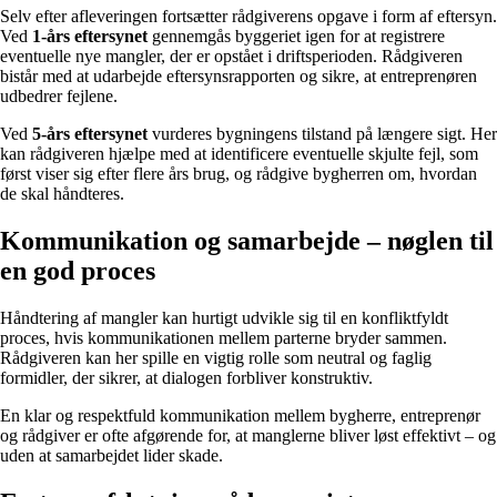
Selv efter afleveringen fortsætter rådgiverens opgave i form af eftersyn.
Ved
1-års eftersynet
gennemgås byggeriet igen for at registrere
eventuelle nye mangler, der er opstået i driftsperioden. Rådgiveren
bistår med at udarbejde eftersynsrapporten og sikre, at entreprenøren
udbedrer fejlene.
Ved
5-års eftersynet
vurderes bygningens tilstand på længere sigt. Her
kan rådgiveren hjælpe med at identificere eventuelle skjulte fejl, som
først viser sig efter flere års brug, og rådgive bygherren om, hvordan
de skal håndteres.
Kommunikation og samarbejde – nøglen til
en god proces
Håndtering af mangler kan hurtigt udvikle sig til en konfliktfyldt
proces, hvis kommunikationen mellem parterne bryder sammen.
Rådgiveren kan her spille en vigtig rolle som neutral og faglig
formidler, der sikrer, at dialogen forbliver konstruktiv.
En klar og respektfuld kommunikation mellem bygherre, entreprenør
og rådgiver er ofte afgørende for, at manglerne bliver løst effektivt – og
uden at samarbejdet lider skade.