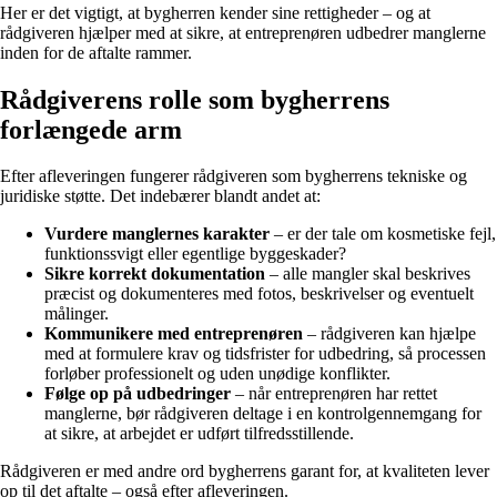
Her er det vigtigt, at bygherren kender sine rettigheder – og at
rådgiveren hjælper med at sikre, at entreprenøren udbedrer manglerne
inden for de aftalte rammer.
Rådgiverens rolle som bygherrens
forlængede arm
Efter afleveringen fungerer rådgiveren som bygherrens tekniske og
juridiske støtte. Det indebærer blandt andet at:
Vurdere manglernes karakter
– er der tale om kosmetiske fejl,
funktionssvigt eller egentlige byggeskader?
Sikre korrekt dokumentation
– alle mangler skal beskrives
præcist og dokumenteres med fotos, beskrivelser og eventuelt
målinger.
Kommunikere med entreprenøren
– rådgiveren kan hjælpe
med at formulere krav og tidsfrister for udbedring, så processen
forløber professionelt og uden unødige konflikter.
Følge op på udbedringer
– når entreprenøren har rettet
manglerne, bør rådgiveren deltage i en kontrolgennemgang for
at sikre, at arbejdet er udført tilfredsstillende.
Rådgiveren er med andre ord bygherrens garant for, at kvaliteten lever
op til det aftalte – også efter afleveringen.