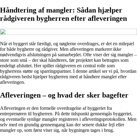
Håndtering af mangler: Sådan hjælper
rådgiveren bygherren efter afleveringen
Når et byggeri står færdigt, og nøglerne overdrages, er det en milepæl
for både bygherre og rådgiver. Men afleveringen markerer ikke
nødvendigvis afslutningen på samarbejdet. Ofte viser der sig mangler –
store som små – der skal håndteres, før projektet kan betragtes som
endeligt afsluttet. Her spiller rådgiveren en central rolle som
bygherrens støtte og sparringspartner. I denne artikel ser vi på, hvordan
rådgiveren bedst hjælper bygherren med at håndtere mangler efter
afleveringen.
Afleveringen – og hvad der sker bagefter
Afleveringen er den formelle overdragelse af byggeriet fra
entreprenøren til bygherren. På dette tidspunkt gennemgås byggeriet,
og eventuelle synlige mangler registreres i afleveringsprotokollen. Men
selv med en grundig gennemgang kan der senere dukke fejl eller
mangler op, som først viser sig, når bygningen tages i brug.