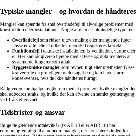
Typiske mangler – og hvordan de håndteres
Mangler kan spænde fra små overfladefejl til alvorlige problemer med
konstruktion eller installationer. Nogle af de mest almindelige typer er:
Overfladefejl
som ridser, ujævn maling eller manglende fuger.
Disse er ofte lette at udbedre, men skal registreres korrekt.
Funktionsfejl
i tekniske installationer, fx ventilation, varme eller
el. Her kan rådgiveren hjælpe med at teste og dokumentere, at
systemerne fungerer som aftalt.
Byggetekniske mangler
som revner, fugt eller utætheder. Disse
kræver ofte en grundigere undersøgelse og kan have større
konsekvenser, hvis de ikke håndteres hurtigt.
Rådgiveren kan hjælpe bygherren med at prioritere, hvilke mangler der
skal udbedres straks, og hvilke der kan afvente en samlet gennemgang
ved 1-års eftersynet.
Tidsfrister og ansvar
Ifølge de gældende aftalevilkår (fx AB 18 eller ABR 18) har
entreprenøren pligt til at udbedre mangler, der konstateres inden for